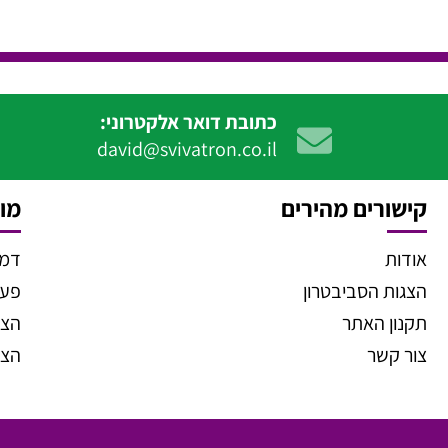
כתובת דואר אלקטרוני:
david@svivatron.co.il
קישורים מהירים
מוצ
אודות
דמו
הצגות הסביבטרון
פעיל
תקנון האתר
הצג
צור קשר
הצג