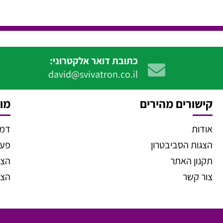
כתובת דואר אלקטרוני:
david@svivatron.co.il
קישורים מהירים
מוצ
אודות
דמו
הצגות הסביבטרון
פעיל
תקנון האתר
הצג
צור קשר
הצג