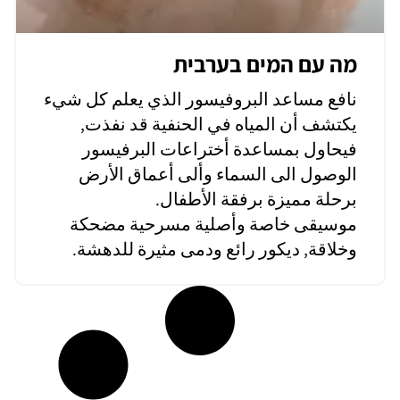
מה עם המים בערבית
نافع مساعد البروفيسور الذي يعلم كل شيء
يكتشف أن المياه في الحنفية قد نفذت,
فيحاول بمساعدة أختراعات البرفيسور
الوصول الى السماء وألى أعماق الأرض
برحلة مميزة برفقة الأطفال.
موسيقى خاصة وأصلية مسرحية مضحكة
وخلاقة, ديكور رائع ودمى مثيرة للدهشة.