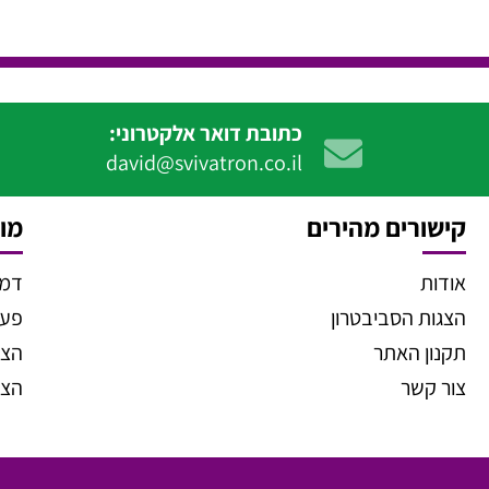
כתובת דואר אלקטרוני:
david@svivatron.co.il
קישורים מהירים
מוצ
אודות
דמו
הצגות הסביבטרון
פעיל
תקנון האתר
הצג
צור קשר
הצג