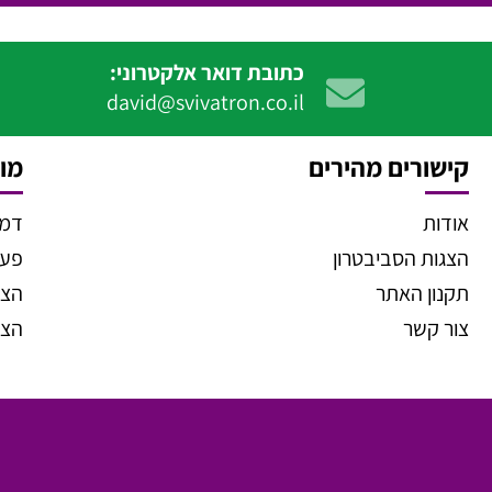
כתובת דואר אלקטרוני:
david@svivatron.co.il
קישורים מהירים
מוצ
אודות
דמו
הצגות הסביבטרון
פעיל
תקנון האתר
הצג
צור קשר
הצג