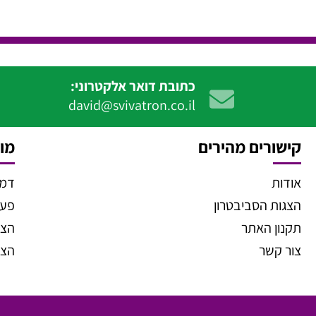
כתובת דואר אלקטרוני:
david@svivatron.co.il
קישורים מהירים
מוצ
אודות
דמו
הצגות הסביבטרון
פעיל
תקנון האתר
הצג
צור קשר
הצג