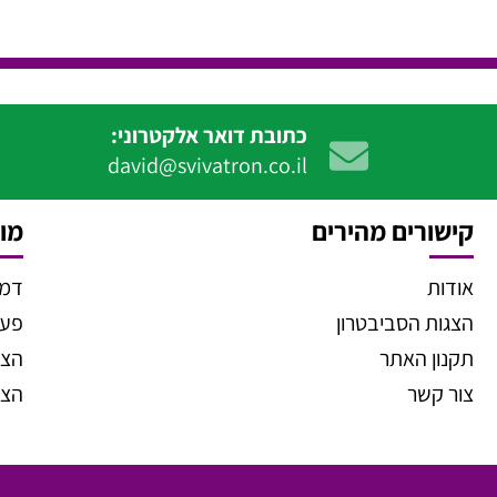
כתובת דואר אלקטרוני:
david@svivatron.co.il
קישורים מהירים
מוצ
אודות
דמו
הצגות הסביבטרון
פעיל
תקנון האתר
הצג
צור קשר
הצג