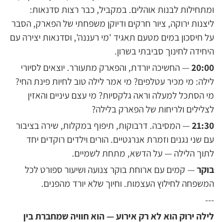
ומתחילות לבנות אוהלים. במקביל, כבר רצות סדנאות:
ליצנות ירוקה, ציור חרקים ודיוקן משפחתי של הפארק, הסבר
על חיסכון במים מטעם תאגיד 'מי רעננה', וסדנאות יצירה עם
היחידה לחינוך סביבתי בשרון.
20:00
— החשיכה יורדת, והפארק מתעורר. יוצאים לסיורי
לילה: מי מכיר עטלפים? מי אמר לילה טוב לחיות פינת החי?
מי הסתכל למעלה וראה גלקסיות? מי עצם עיניים והאזין
לצלילים ולריחות של הפארק בלילה?
21:30
— המסיבה. דרבוקות, תיפוף במקלות, שירה בציבור
עם שני נגנים וזמרת אנרגטיים. הורים וילדים רוקדים יחד
לתוך הלילה — על הדשא, מתחת לשמיים.
בוקר
— קמים עם ארוחת בוקר צנועה ושיעור ספורט לכל
המשפחה לחילוץ העצמות. וחיוך שלא יורד מהפנים.
---
לילה ירוק הוא לא רק אירוע — הוא חוויה שמחברת בין